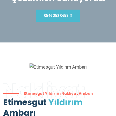
0546 252 0658
Nakliyat
Etimesgut Yıldırım Nakliyat Ambarı
Etimesgut
Yıldırım
Ambarı