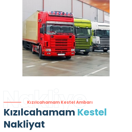
Nakliye
Kızılcahamam Kestel Ambarı
Kızılcahamam
Kestel
Nakliyat