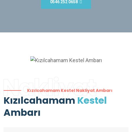
0546 252 0658
Nakliyat
Kızılcahamam Kestel Nakliyat Ambarı
Kızılcahamam
Kestel
Ambarı